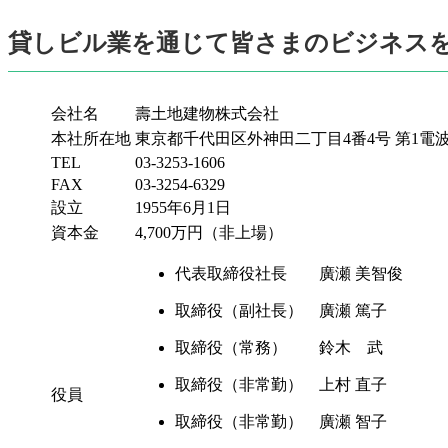
貸しビル業を通じて皆さまのビジネス
会社名
壽土地建物株式会社
本社所在地
東京都千代田区外神田二丁目4番4号 第1電
TEL
03-3253-1606
FAX
03-3254-6329
設立
1955年6月1日
資本金
4,700万円（非上場）
代表取締役社長 廣瀬 美智俊
取締役（副社長） 廣瀬 篤子
取締役（常務） 鈴木 武
取締役（非常勤） 上村 直子
役員
取締役（非常勤） 廣瀬 智子